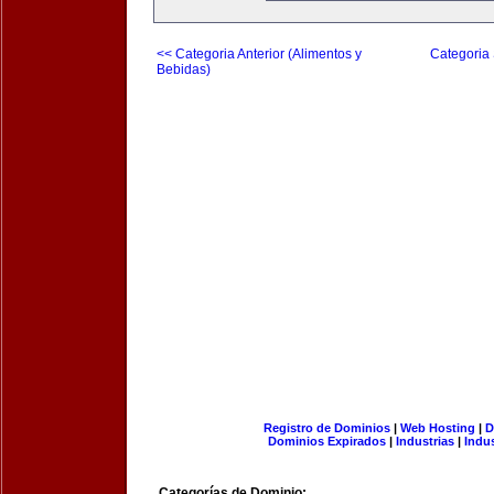
<< Categoria Anterior (Alimentos y
Categoria 
Bebidas)
Registro de Dominios
|
Web Hosting
|
D
Dominios Expirados
|
Industrias
|
Indu
Categorías de Dominio: