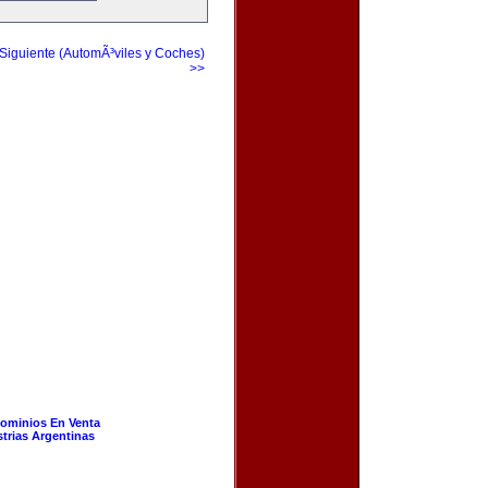
Siguiente (AutomÃ³viles y Coches)
>>
ominios En Venta
strias Argentinas