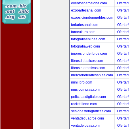
eventosbarcelona.com
Ofertar
expoartesanal.com
Ofertar
exposiciondemuebles.com
Ofertar
feriartesanal.com
Ofertar
forocultura.com
Ofertar
fotografiaenlinea.com
Ofertar
fotografiaweb.com
Ofertar
impresiondelibros.com
Ofertar
librosdidacticos.com
Ofertar
librosinteractivos.com
Ofertar
mercadodeartesanias.com
Ofertar
minilibro.com
Ofertar
musicompras.com
Ofertar
peliculasdigitales.com
Ofertar
rockchileno.com
Ofertar
sesionesfotograficas.com
Ofertar
ventadecuadros.com
Ofertar
ventadejoyas.com
Ofertar