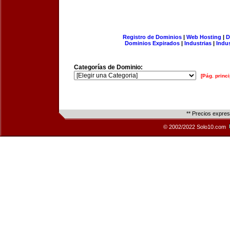
Registro de Dominios
|
Web Hosting
|
D
Dominios Expirados
|
Industrias
|
Indu
Categorías de Dominio:
[Pág. princi
** Precios expre
© 2002/2022 Solo10.com