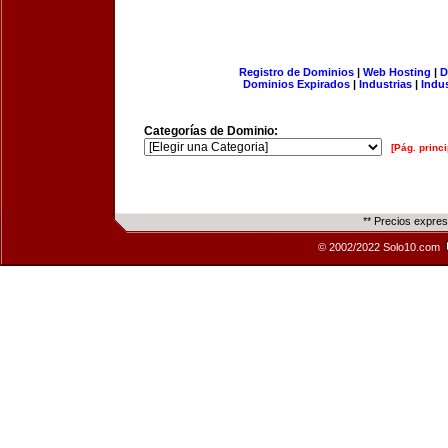
Registro de Dominios
|
Web Hosting
|
D
Dominios Expirados
|
Industrias
|
Indu
Categorías de Dominio:
[Pág. princi
** Precios expre
© 2002/2022 Solo10.com