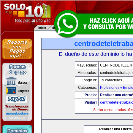
centrodeteletrab
El dueño de este dominio lo ha
Mayusculas:
CENTRODETELET
Minusculas:
centrodeteletrabajo
Longitud:
19 caracteres
Categorias:
Profesiones y Empl
Precio:
Realizar una oferta
Visitar!
centrodeteletrabaj
Serán consideradas ofer
Realizar una Oferta