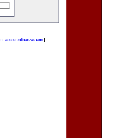
om
|
asesorenfinanzas.com
|