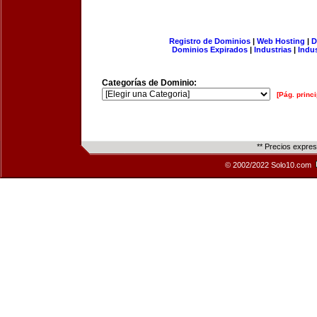
Registro de Dominios
|
Web Hosting
|
D
Dominios Expirados
|
Industrias
|
Indu
Categorías de Dominio:
[Pág. princi
** Precios expre
© 2002/2022 Solo10.com