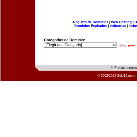
Registro de Dominios
|
Web Hosting
|
D
Dominios Expirados
|
Industrias
|
Indu
Categorías de Dominio:
[Pág. princi
** Precios expre
© 2002/2022 Solo10.com