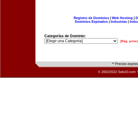
Registro de Dominios
|
Web Hosting
|
D
Dominios Expirados
|
Industrias
|
Indu
Categorías de Dominio:
[Pág. princi
** Precios expre
© 2002/2022 Solo10.com