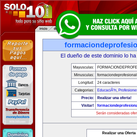
formaciondeprofesi
El dueño de este dominio lo ha
Mayusculas:
FORMACIONDEPROFE
Minusculas:
formaciondeprofesiona
Longitud:
24 caracteres
Categorias:
EducaciÃ³n
,
Profesione
Precio:
Realizar una oferta!
Visitar!
formaciondeprofesion
Serán consideradas ofer
Realizar una Oferta