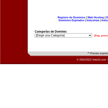
Registro de Dominios
|
Web Hosting
|
D
Dominios Expirados
|
Industrias
|
Indu
Categorías de Dominio:
[Pág. princi
** Precios expre
© 2002/2022 Solo10.com