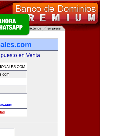
nales.com
 puesto en Venta
IONALES.COM
es.com
les.com
tas