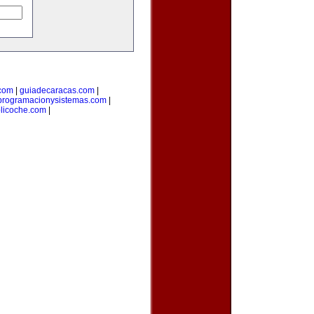
com
|
guiadecaracas.com
|
programacionysistemas.com
|
licoche.com
|