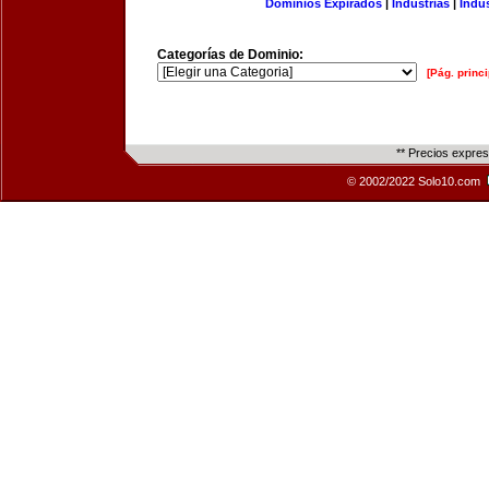
Dominios Expirados
|
Industrias
|
Indu
Categorías de Dominio:
[Pág. princi
** Precios expre
© 2002/2022 Solo10.com