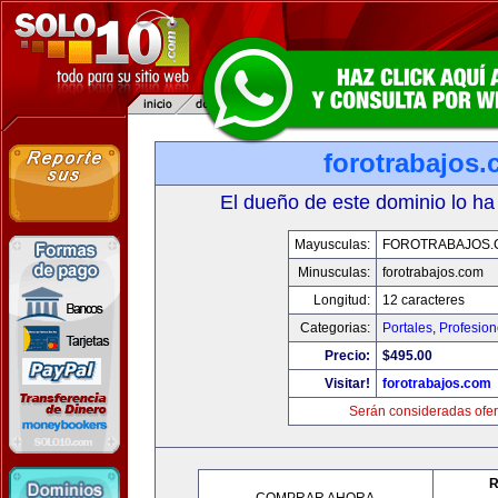
forotrabajos
El dueño de este dominio lo ha
Mayusculas:
FOROTRABAJOS.
Minusculas:
forotrabajos.com
Longitud:
12 caracteres
Categorias:
Portales
,
Profesio
Precio:
$495.00
Visitar!
forotrabajos.com
Serán consideradas ofer
R