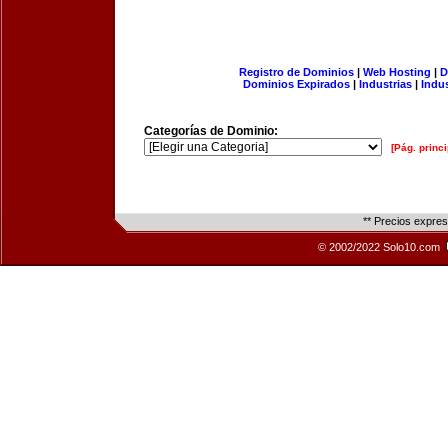
Registro de Dominios
|
Web Hosting
|
D
Dominios Expirados
|
Industrias
|
Indu
Categorías de Dominio:
[Pág. princi
** Precios expre
© 2002/2022 Solo10.com