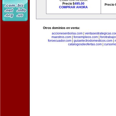
COMPRAR AHORA
Precio $
495.00
Precio 
COMPRAR AHORA
Otros dominios en venta:
accionesenbolsa.com
|
ventasestrategicas.c
maestros.com
|
foroempleos.com
|
forotrabaj
foroecuador.com
|
guiaelectrodomesticos.com
|
catalogosdeofertas.com
|
cursomo