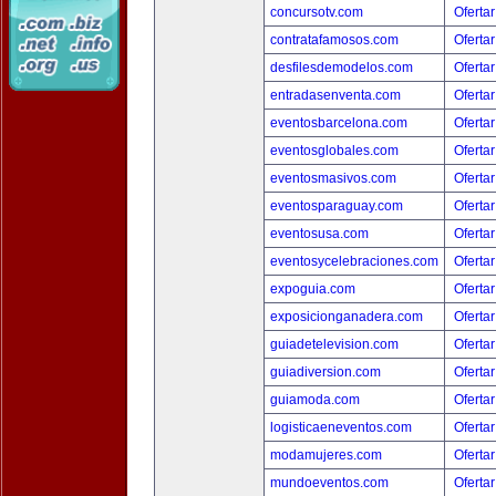
concursotv.com
Ofertar
contratafamosos.com
Ofertar
desfilesdemodelos.com
Ofertar
entradasenventa.com
Ofertar
eventosbarcelona.com
Ofertar
eventosglobales.com
Ofertar
eventosmasivos.com
Ofertar
eventosparaguay.com
Ofertar
eventosusa.com
Ofertar
eventosycelebraciones.com
Ofertar
expoguia.com
Ofertar
exposicionganadera.com
Ofertar
guiadetelevision.com
Ofertar
guiadiversion.com
Ofertar
guiamoda.com
Ofertar
logisticaeneventos.com
Ofertar
modamujeres.com
Ofertar
mundoeventos.com
Ofertar