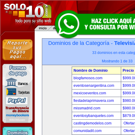
Dominios de la Categoría -
Televis
33 dominios en esta categ
Mostrando 1 de 33
Nombre de Dominio
Precio
blogfamosos.com
$999.
eventosenargentina.com
$999.
mexicoeventos.com
$999.
fiestadelaprimavera.com
$980.
missmadrid.com
$980.
eventosybanquetes.com
$879.
castingdemodelos.com
Ofertar
comunidadit.com
Ofertar