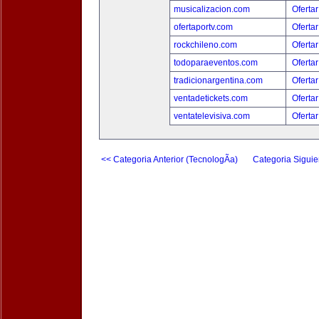
musicalizacion.com
Ofertar
ofertaportv.com
Ofertar
rockchileno.com
Ofertar
todoparaeventos.com
Ofertar
tradicionargentina.com
Ofertar
ventadetickets.com
Ofertar
ventatelevisiva.com
Ofertar
<< Categoria Anterior (TecnologÃ­a)
Categoria Siguie